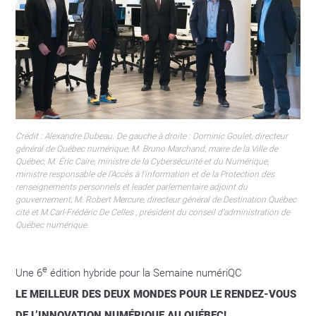
Crédit : Alexandre Dubeau. De gauche à droite : Dominic Goulet, directeur
général de Québec numérique, M. Bruno Marchand, maire de la Ville de
Québec, M. Éric Caire, ministre de la Cybersécurité et du Numérique,
ministre responsable de l’Accès à l’information et de la Protection des
renseignements personnels et leader parlementaire adjoint du
gouvernement, M. Robert Mercure, directeur général de Destination Québec
cité et M.Carl-Frédéric De Celles , président du conseil d’administration de
Québec numérique.
e
Une 6
édition hybride pour la Semaine numériQC
LE MEILLEUR DES DEUX MONDES POUR LE RENDEZ-VOUS
DE L’INNOVATION NUMÉRIQUE AU QUÉBEC!