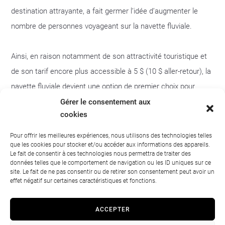
destination attrayante, a fait germer l’idée d’augmenter le
nombre de personnes voyageant sur la navette fluviale.
Ainsi, en raison notamment de son attractivité touristique et
de son tarif encore plus accessible à 5 $ (10 $ aller-retour), la
navette fluviale devient une option de premier choix pour
favoriser les déplacements actifs, réduire la dépendance à la
Gérer le consentement aux
cookies
voiture individuelle, enlever de la pression sur le réseau routier
et, ultimement, contribuer aux changements des habitudes
Pour offrir les meilleures expériences, nous utilisons des technologies telles
que les cookies pour stocker et/ou accéder aux informations des appareils.
des touristes et des résidents.
Le fait de consentir à ces technologies nous permettra de traiter des
données telles que le comportement de navigation ou les ID uniques sur ce
site. Le fait de ne pas consentir ou de retirer son consentement peut avoir un
De plus, cette escapade sur le majestueux fleuve Saint-
effet négatif sur certaines caractéristiques et fonctions.
Laurent offre une vue unique du patrimoine naturel et bâti
entre le Vieux-Québec et Sainte-Anne-de-Beaupré, un territoire
ACCEPTER
riche d’histoire et de paysages époustouflants.