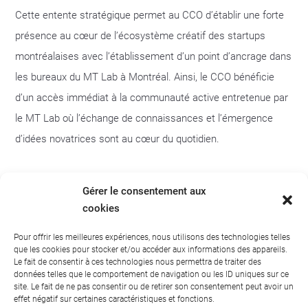
Cette entente stratégique permet au CCO d’établir une forte
présence au cœur de l’écosystème créatif des startups
montréalaises avec l’établissement d’un point d’ancrage dans
les bureaux du MT Lab à Montréal. Ainsi, le CCO bénéficie
d’un accès immédiat à la communauté active entretenue par
le MT Lab où l’échange de connaissances et l’émergence
d’idées novatrices sont au cœur du quotidien.
Simultanément, le MT Lab et les entreprises qu’il incube
Gérer le consentement aux
seront accueillis au sein de l’Espace Desjardins, lieu de travail
cookies
partagé du CCO à Toronto. Cet accord permettra aux jeunes
Pour offrir les meilleures expériences, nous utilisons des technologies telles
pousses du MT Lab de tirer parti du vaste réseau, de
que les cookies pour stocker et/ou accéder aux informations des appareils.
l’expertise et des ressources du CCO afin de développer de
Le fait de consentir à ces technologies nous permettra de traiter des
données telles que le comportement de navigation ou les ID uniques sur ce
nouveaux marchés, des partenariats et de favoriser leur
site. Le fait de ne pas consentir ou de retirer son consentement peut avoir un
effet négatif sur certaines caractéristiques et fonctions.
croissance.